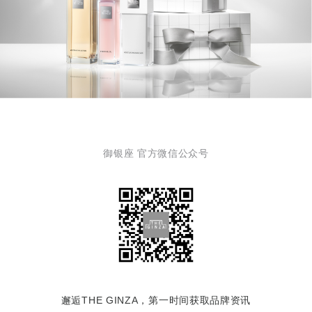
御银座 官方微信公众号
邂逅THE GINZA，第一时间获取品牌资讯